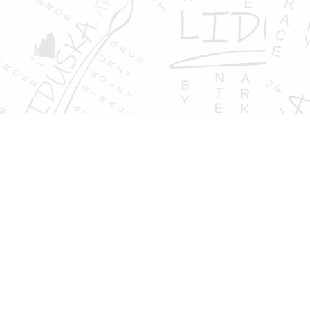
Kontakt
pokorna@liduska.art
+420 737 620 660
IČ:
87649934