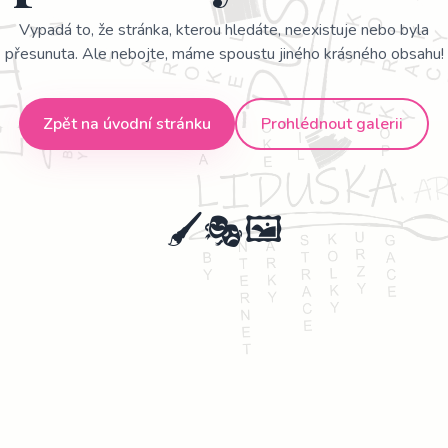
Vypadá to, že stránka, kterou hledáte, neexistuje nebo byla
přesunuta. Ale nebojte, máme spoustu jiného krásného obsahu!
Zpět na úvodní stránku
Prohlédnout galerii
🖌️
🎭
🖼️