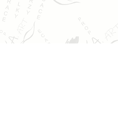
Jsem Ludmila Pokorná a věnuji se výtvarným kurzům,
malbě, kresbě, ilustracím a kreativní tvorbě. Ráda bych
vám ukázala svůj svět barev a fantazie.