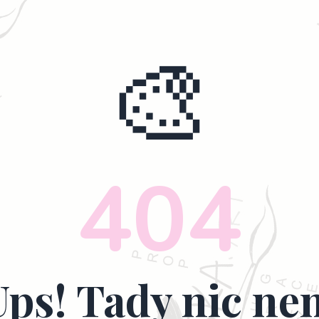
🎨
404
Ups! Tady nic nen