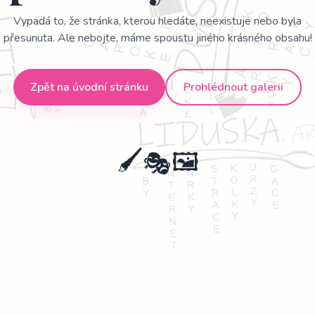
Vypadá to, že stránka, kterou hledáte, neexistuje nebo byla
přesunuta. Ale nebojte, máme spoustu jiného krásného obsahu!
Zpět na úvodní stránku
Prohlédnout galerii
🖌️
🎭
🖼️