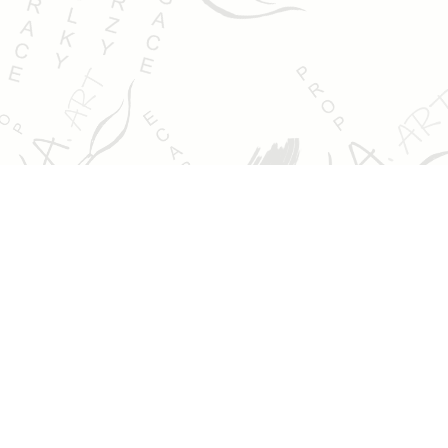
Jsem Ludmila Pokorná a věnuji se výtvarným kurzům,
malbě, kresbě, ilustracím a kreativní tvorbě. Ráda bych
vám ukázala svůj svět barev a fantazie.