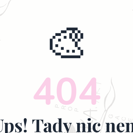
🎨
404
Ups! Tady nic nen