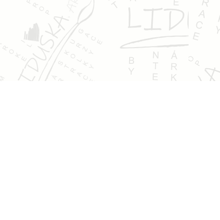
Kontakt
pokorna@liduska.art
+420 737 620 660
IČ:
87649934