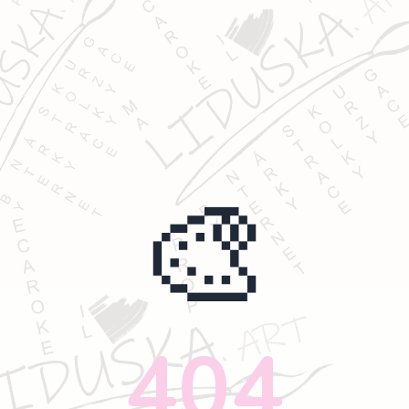
🎨
404