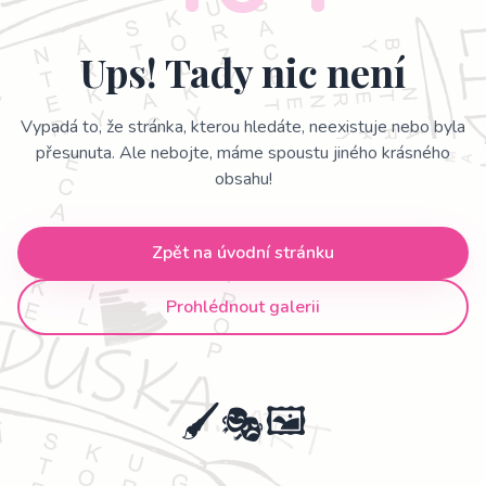
Ups! Tady nic není
Vypadá to, že stránka, kterou hledáte, neexistuje nebo byla
přesunuta. Ale nebojte, máme spoustu jiného krásného
obsahu!
Zpět na úvodní stránku
Prohlédnout galerii
🖌️
🖼️
🎭