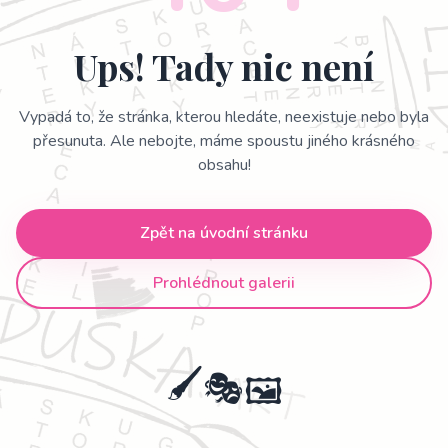
Ups! Tady nic není
Vypadá to, že stránka, kterou hledáte, neexistuje nebo byla
přesunuta. Ale nebojte, máme spoustu jiného krásného
obsahu!
Zpět na úvodní stránku
Prohlédnout galerii
🖌️
🎭
🖼️