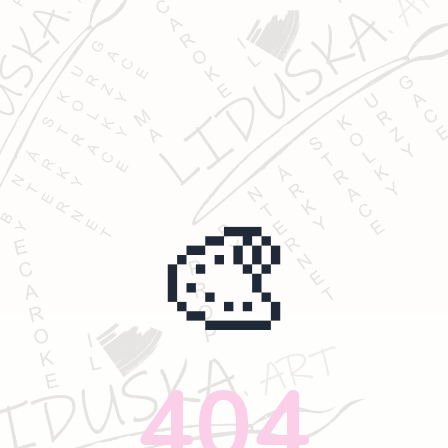
🎨
404