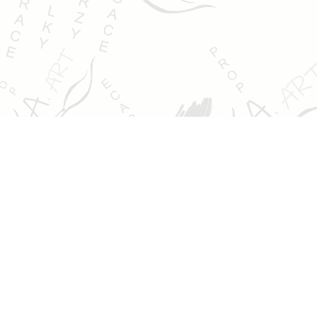
Jsem Ludmila Pokorná a věnuji se výtvarným kurzům,
malbě, kresbě, ilustracím a kreativní tvorbě. Ráda bych
vám ukázala svůj svět barev a fantazie.