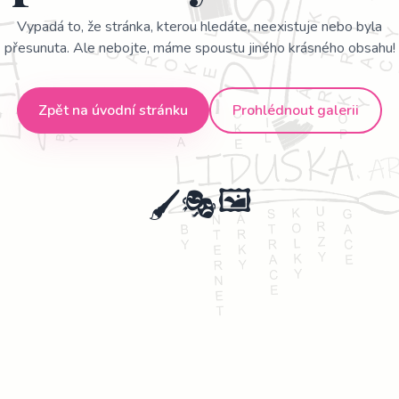
Vypadá to, že stránka, kterou hledáte, neexistuje nebo byla
přesunuta. Ale nebojte, máme spoustu jiného krásného obsahu!
Zpět na úvodní stránku
Prohlédnout galerii
🖌️
🖼️
🎭