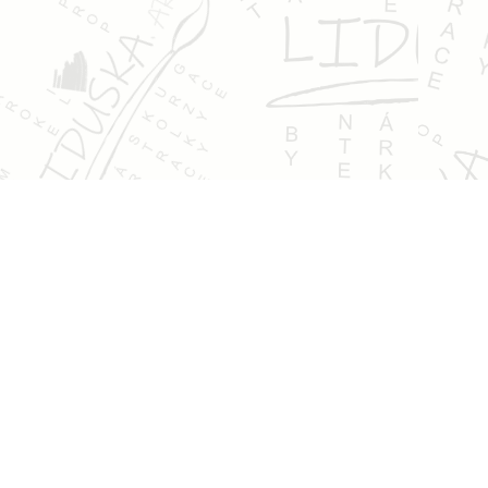
Kontakt
pokorna@liduska.art
+420 737 620 660
IČ:
87649934