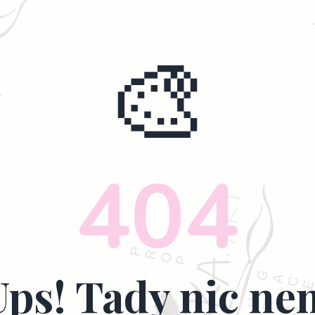
🎨
404
Ups! Tady nic nen