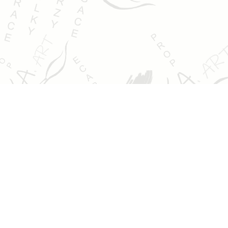
Jsem Ludmila Pokorná a věnuji se výtvarným kurzům,
malbě, kresbě, ilustracím a kreativní tvorbě. Ráda bych
vám ukázala svůj svět barev a fantazie.