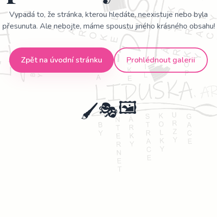
Vypadá to, že stránka, kterou hledáte, neexistuje nebo byla
přesunuta. Ale nebojte, máme spoustu jiného krásného obsahu!
Zpět na úvodní stránku
Prohlédnout galerii
🖼️
🖌️
🎭