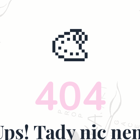
🎨
404
Ups! Tady nic nen