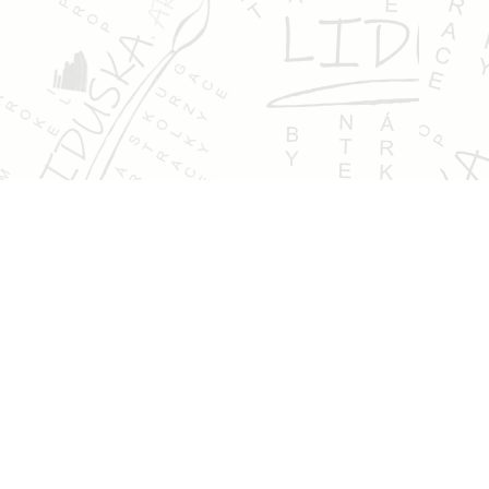
Kontakt
pokorna@liduska.art
+420 737 620 660
IČ:
87649934